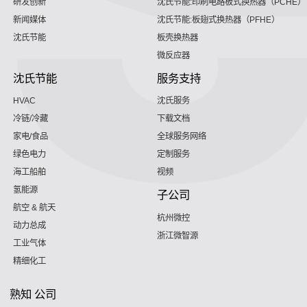
研发创新
沈氏节能:印刷电路板式换热器（PCHE）
新闻媒体
沈氏节能:板翅式换热器（PFHE）
沈氏节能
板壳换热器
微反应器
沈氏节能
服务支持
HVAC
沈氏服务
冷链/冷藏
下载文档
家电/食品
全球服务网络
绿色电力
定制服务
海工船舶
视频
氢能源
子公司
航空 & 航天
杭州微控
动力总成
浙江微智源
工业气体
精细化工
熟知 公司