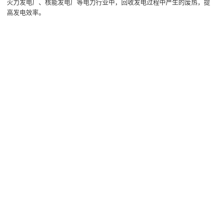
火力发电厂、核能发电厂等电力行业中，回收发电过程中产生的废热，提
高发电效率。