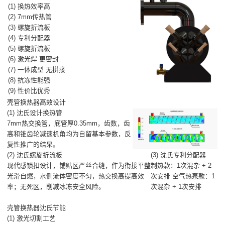
(1) 换热效率高
(2) 7mm传热管
(3) 螺旋折流板
(4) 专利分配器
(5) 螺旋折流板
(6) 激光焊 更密封
(7) 一体成型 无拼接
(8) 抗冻性能强
(9) 性价比优秀
壳管换热器高效设计
(1) 沈氏设计换热管
7mm热交换管，底管厚0.35mm，齿数，齿
高和锥齿轮减速机角均为自留基本参数，反
复性推广的结杲。
(2) 沈氏螺旋折流板
(3) 沈氏专利分配器
现代感锁扣设计，铺贴区严丝合缝，作为衔接平整
制热款：1次混杂 + 2
光滑自燃，水侧流体密度不匀，热交换高提高效
次安排 空气热泵款：1
率；无死区，削减冰冻安全风险。
次混杂 + 1次安排
壳管换热器沈氏节能
(1) 激光切割工艺