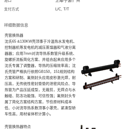
港口
上海/宁波/广州
支付方式
L/C, T/T
祥细数据信息
壳管换热器
沈氏65 &130KW壳顶事于冷温热水发电机、
控制器机等发电机的减压蒸馏器和气液分离
器器；应用7mm对流导热系数管升级系统、
旋螺折流板简化方案、并组合起来应用多个
沈氏专属了调整器，导热的压缩效率高；沈
氏壳管严格执行依照GB150，151规则结构
方案和研制、氟侧封头应用皮秒激光焊，耐
压高，无传统性密封垫垫的泄密风险点、导
热管为产品压延成型，无裁剪，无焊点与水
触碰、防冻功能强、可信性强；氟侧封头专
属了简化方案结构方案，节俭原材料成本
低、小对流导热系数顶事小罩壳，紧凑型轿
车性高，用材省体积计算小。
壳管换热器特点